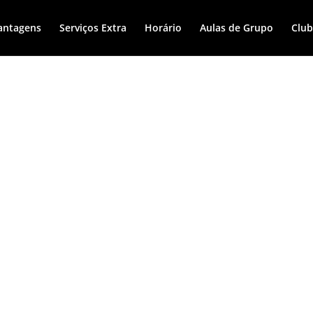
antagens
Serviços Extra
Horário
Aulas de Grupo
Club
AIS DO QUE IMAG