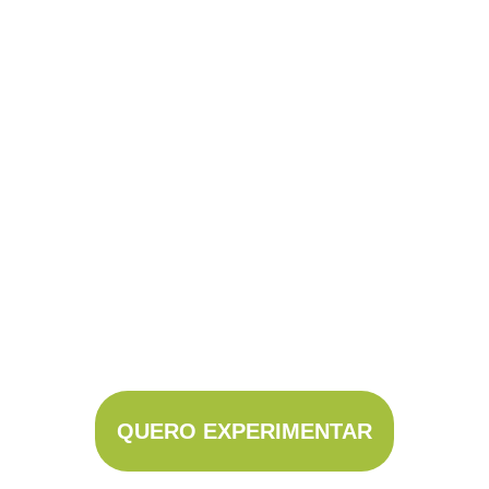
essencial para a qualidade de vida e bem-
estar, ajudando a manter o corpo funcional e
sem dor. Se tiver alguma dúvida ou precisar
de orientação sobre um problema específico,
podemos ajudar!
QUERO EXPERIMENTAR